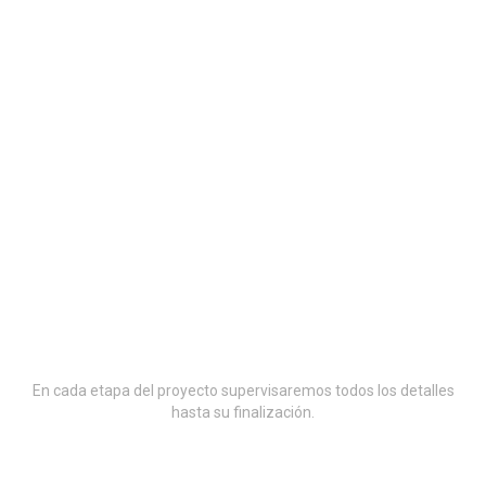
¡Obtenga un diseño de
interiores increíble ahora
mismo!
En cada etapa del proyecto supervisaremos todos los detalles
hasta su finalización.