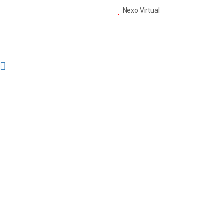
Diseño web Jaén
Nexo Virtual